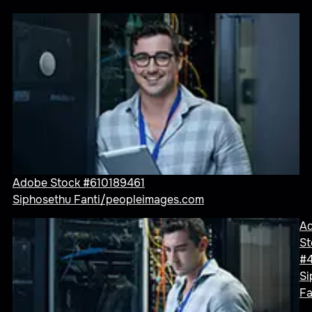
Adobe Stock #610189461
Siphosethu Fanti/peopleimages.com
A
St
#
Si
Fa