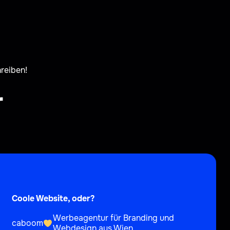
hreiben!
r
Coole Website, oder?
Werbeagentur für Branding und
caboom
Webdesign aus Wien